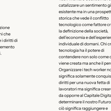
catalizzare un sentimento g
esistente ma in una prospet
storica che vede il conflitto
tecnologico come fattore cri
izione
la definizione della società,
ni che
dell’economia e dell’esperie
 diritti di
individuale di domani. Chi cr
cremento
tecnologia ha il potere di
.
contendere non solo come 
viene creata ma anche il per
Organizzare i tech worker n
significa solamente conquis
diritti per una nuova fetta di
lavoratori ma significa crea
da opporre al Capitale Digit
determinare il nostro Futuro. 
ciò significa raggiungere e