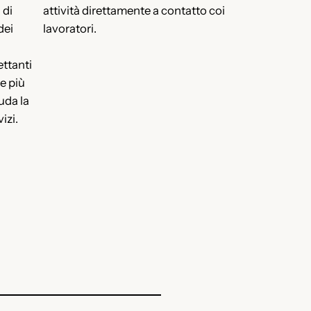
 di
attività direttamente a contatto coi
dei
lavoratori.
ttanti
e più
uda la
vizi.