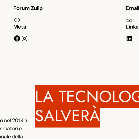
Forum Zulip
Emai
zulip
Email
Meta
Linke
Facebook
Instagram
LinkedIn
LA TECNOLOG
SALVERÀ
o nel 2014 a
mmatori e
onale della