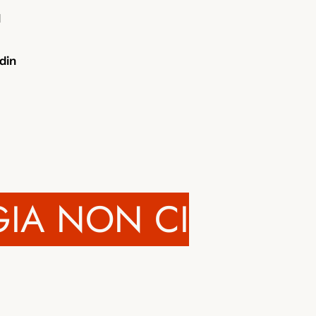
l
din
IA NON CI