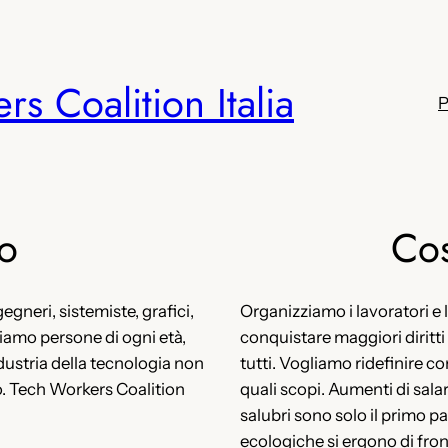
s Coalition Italia
P
o
Cos
gneri, sistemiste, grafici,
Organizziamo i lavoratori e l
Siamo persone di ogni età,
conquistare maggiori diritti 
ndustria della tecnologia non
tutti. Vogliamo ridefinire c
do. Tech Workers Coalition
quali scopi. Aumenti di salar
salubri sono solo il primo pa
ecologiche si ergono di front