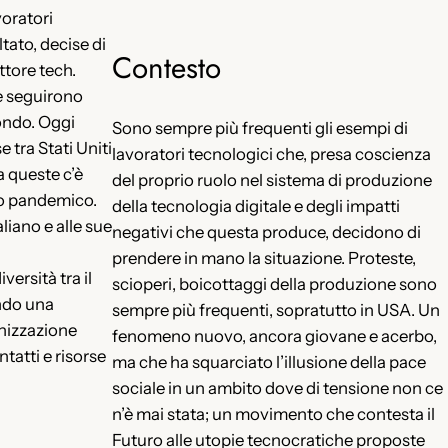
oratori
tato, decise di
Contesto
ttore tech.
e seguirono
mondo. Oggi
Sono sempre più frequenti gli esempi di
 tra Stati Uniti
lavoratori tecnologici che, presa coscienza
a queste c’è
del proprio ruolo nel sistema di produzione
do pandemico.
della tecnologia digitale e degli impatti
aliano e alle sue
negativi che questa produce, decidono di
prendere in mano la situazione. Proteste,
ersità tra il
scioperi, boicottaggi della produzione sono
ndo una
sempre più frequenti, sopratutto in USA. Un
anizzazione
fenomeno nuovo, ancora giovane e acerbo,
tatti e risorse
ma che ha squarciato l’illusione della pace
sociale in un ambito dove di tensione non ce
n’è mai stata; un movimento che contesta il
Futuro alle utopie tecnocratiche proposte