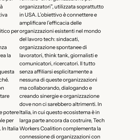
ià
organizzatori”, utilizzata soprattutto
tiva
in USA. L’obiettivo è connettere e
amplificare l’efficacia delle
tico per
organizzazioni esistenti nel mondo
del lavoro tech: sindacati,
nza
organizzazione spontanee di
ea la
lavoratori, think tank, giornalisti e
comunicatori, ricercatori. Il tutto
questa
senza affiliarsi esplicitamente a
ché.
nessuna di queste organizzazioni
on
ma collaborando, dialogando e
tare
creando sinergie e organizzazione
dove non ci sarebbero altrimenti. In
re potere
Italia, in cui questo ecosistema è in
ale per
larga parte ancora da costruire, Tech
In Italia
Workers Coalition complementa la
connessione di organizzazioni con